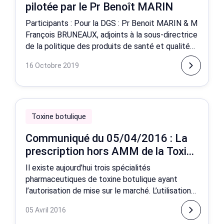
pilotée par le Pr Benoît MARIN
Participants : Pour la DGS : Pr Benoit MARIN & M
François BRUNEAUX, adjoints à la sous-directrice
de la politique des produits de santé et qualité
des pratiques et des soins (PP) Pour l’ANS
16 Octobre 2019
Toxine botulique
Communiqué du 05/04/2016 : La
prescription hors AMM de la Toxine
Botulique
Il existe aujourd’hui trois spécialités
pharmaceutiques de toxine botulique ayant
l’autorisation de mise sur le marché. L’utilisation
de le toxine est autorisée pour : « la correctio
05 Avril 2016