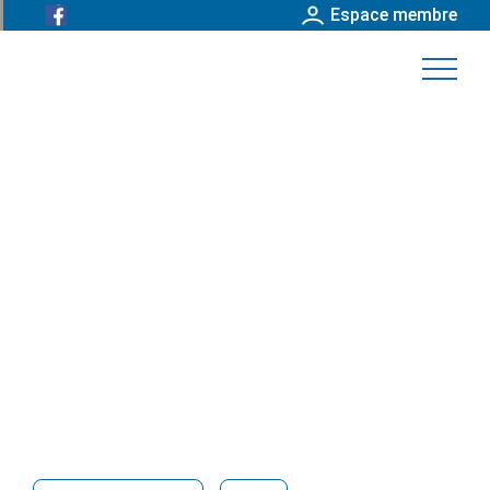
Espace membre
Parutions - Toxine botulique
Retrouvez ici toutes les parutions du syndicat.