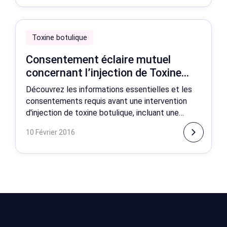
Toxine botulique
Consentement éclaire mutuel
concernant l’injection de Toxine
Botulique
Découvrez les informations essentielles et les
consentements requis avant une intervention
d'injection de toxine botulique, incluant une
exposition détaillée des risques, des bénéfices
10 Février 2016
attendus et des mesures de suivi.