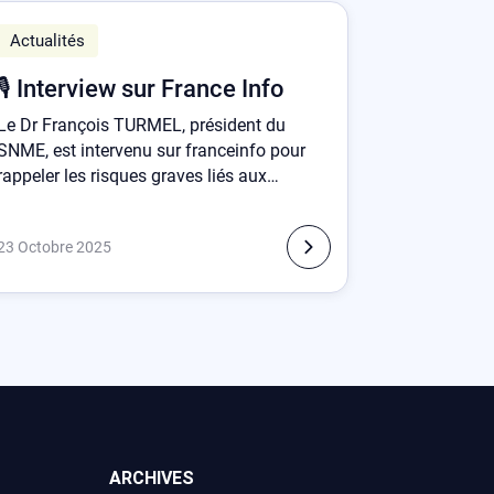
Actualités
🎙️ Interview sur France Info
Le Dr François TURMEL, président du
SNME, est intervenu sur franceinfo pour
rappeler les risques graves liés aux
injections de Botox pratiquées par des
non-médecins.
23 Octobre 2025
ARCHIVES