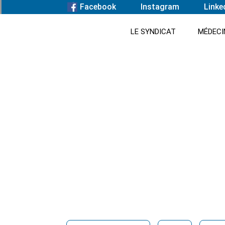
Facebook
Instagram
Linke
LE SYNDICAT
MÉDECI
Parutions
Retrouvez ici toutes les parutions du syndica